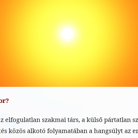
or?
z elfogulatlan szakmai társ, a külső pártatlan s
tés közös alkotó folyamatában a hangsúlyt az e