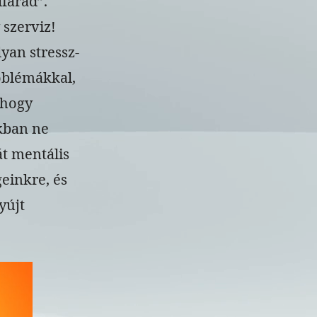
fárad”.
 szerviz!
an stressz-
oblémákkal,
 hogy
kban ne
át mentális
einkre, és
yújt