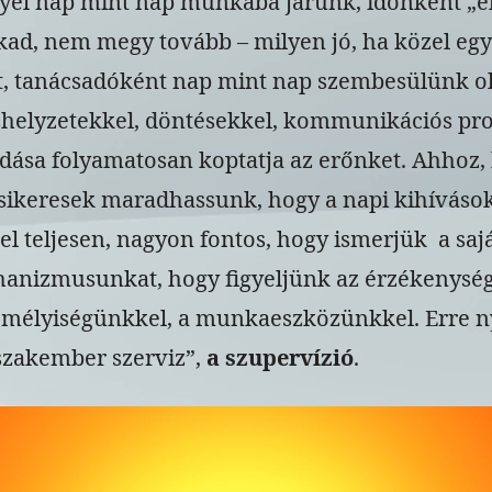
lyel nap mint nap munkába járunk, időnként „el
kad, nem megy tovább – milyen jó, ha közel egy
 tanácsadóként nap mint nap szembesülünk oly
shelyzetekkel, döntésekkel, kommunikációs pr
ása folyamatosan koptatja az erőnket. Ahhoz,
sikeresek maradhassunk, hogy a napi kihíváso
l teljesen, nagyon fontos, hogy ismerjük a saj
nizmusunkat, hogy figyeljünk az érzékenység
emélyiségünkkel, a munkaeszközünkkel. Erre n
„szakember szerviz”,
a szupervízió
.