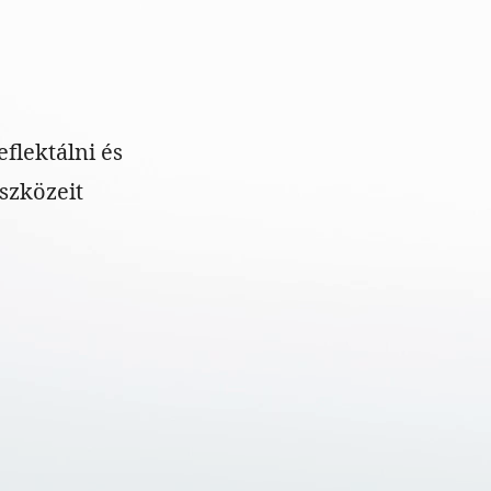
flektálni és
eszközeit