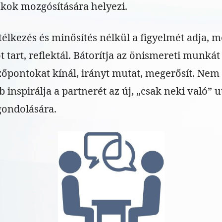
lékok mozgósítására helyezi.
télkezés és minősítés nélkül a figyelmét adja, m
t tart, reflektál. Bátorítja az önismereti munkát
ézőpontokat kínál, irányt mutat, megerősít. Nem
 inspirálja a partnerét az új, „csak neki való” u
ondolására.