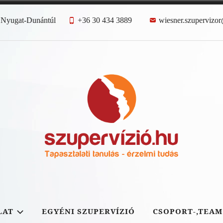
 Nyugat-Dunántúl
+36 30 434 3889
wiesner.szupervizo
zemélyiségfejlesztés, továbbképzés, rekreáció, önreflexi
LAT
EGYÉNI SZUPERVÍZIÓ
CSOPORT-,TEAM
sendesedés, elmélyülés, feltöltődés, coach, terapeuta, sz