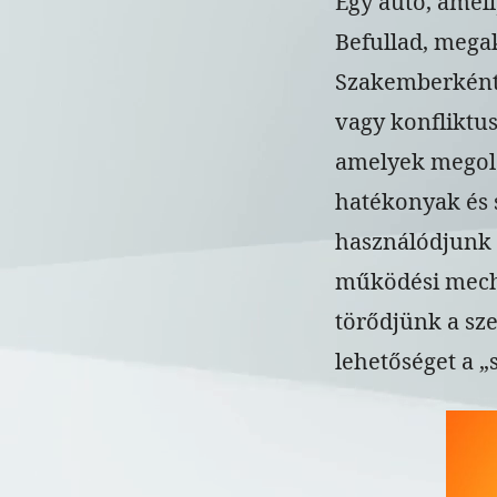
Egy autó, amel
Befullad, mega
Szakemberként,
vagy konfliktu
amelyek megold
hatékonyak és 
használódjunk e
működési mecha
törődjünk a sz
lehetőséget a 