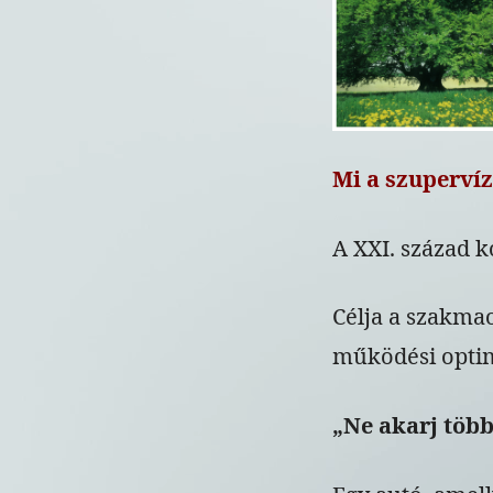
Mi a szupervíz
A XXI. század 
Célja a szakmao
működési opti
„Ne akarj több