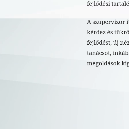
fejlődési tarta
A szupervizor í
kérdez és tükrö
fejlődést, új n
tanácsot, inkább
megoldások kig